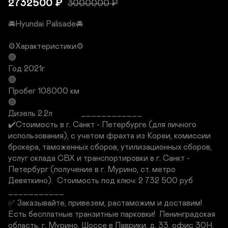
2732500
₽
3000000
₽
🚘Hyundai Palisade🚘

⚙️Характеристики⚙️

🟢

Год 2021г

🟢

Пробег 108000 км

🟢

Дизель 2.2л              ____________                                                                                                
✔️Стоимость в г. Санкт - Петербурге (для личного 
использования), с учетом фрахта из Кореи, комиссии 
брокера, таможенных сборов, утилизационных сборов, 
услуг склада СВХ и транспортировки в г. Санкт - 
Петербург (получение в г. Мурино, ст. метро 
Девяткино).  Стоимость под ключ: 2 732 500 руб                                                                                                                                                   
___________                                                                                                                      
✅ Заказывайте, привезем, растаможим и доставим!  
Есть бесплатные транзитные парковки!  Ленинградская 
область, г. Мурино, Шоссе в Лаврики, д. 33, офис 30Н, 