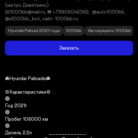
(метро Девяткино)                                                                                                         
📧1000bb@mail.ru, ☎️ +79808042362,  @auto1000bb, 
@a1000bb_bot, сайт: 1000bb.ru
Hyundai Palisad 2021 года
1000bb
Автоаукцион 1000bb
Заказать
🚘Hyundai Palisade🚘

⚙️Характеристики⚙️

🟢

Год 2021г

🟢

Пробег 108000 км

🟢

Дизель 2.2л              ____________                                                                                                